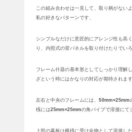
この組み合わせは一見して、取り柄がない
私の好きなパターンです、
シンプルなだけに意匠的にアレンジ性も高
り、内照式の背パネルを取り付けたりでい
フレーム什器の基本形としてしっかり理解
ざという時にはかなりの対応が期待されま
左右と中央のフレームには、
50mm×25mm
桟には
25mm×25mm
の角パイプで溶接にて
上部の幕板は横桟に受け金物として溶接し