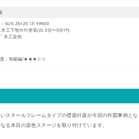
様
ﾑ：SUS 25×25 ﾐｶﾞｷ#600
:木工下地ｳﾚﾀﾝ塗装(白 3分〜5分ﾂﾔ)
ｰｼﾞ:木工染色
度：初級編/★
★
★☆
☆
多いスチールフレームタイプの壁面什器が今回の作図事例とな
となる木目の染色ステージを取り付けています。