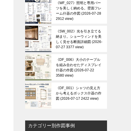
《WF_027》照明と専用パー
ツを美しく納める。壁面フレ
ーム什器の作図
2026-07-28
2912 view
《SW_002》光を引き立てる
納まり。ショーウィンドを美
しく見せる断面詳細図
2026-
07-27 3377 view
《DF_006》大小のテーブル
を組み合わせたディスプレイ
什器の作図
2026-07-22
3580 view
《DF_001》シャツの見え方
から考えるボックス什器の作
図
2026-07-17 2422 view
カテゴリー別作図事例