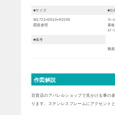
■サイズ
■仕
W1722×D510×H2250
ﾌﾚｰ
図面参照
幕板
ｽﾃ
■備考
難易
作図解説
百貨店のアパレルショップで見かける事の
ります。ステンレスフレームにアクセント