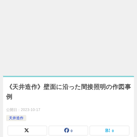
《天井造作》壁面に沿った間接照明の作図事
例
公開日：
2023-10-17
天井造作
0
0