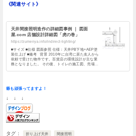
《関連サイト》
天井間接照明造作の詳細図事例 ｜ 図面
屋.com 店舗設計詳細図「虎の巻」
https://zumenya.info/indirect-lighting/
■サイズ ■仕様 図面参照 仕様：天井PB下地+AEP塗
装仕上げ ■備考 背景 2010年に台湾に居た友人から
依頼で受けた物件です。百貨店の環境設計が主な業
務となりました。 その後、トイレの施工図、売場な
ど …
爺も頑張ってますよ！
↓ ↓ ↓
タグ
折り上げ天井
間接照明