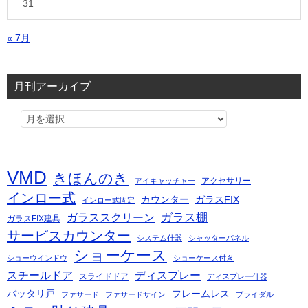
31
« 7月
月刊アーカイブ
VMD
きほんのき
アクセサリー
アイキャッチャー
インロー式
カウンター
ガラスFIX
インロー式固定
ガラス棚
ガラススクリーン
ガラスFIX建具
サービスカウンター
システム什器
シャッターパネル
ショーケース
ショーウインドウ
ショーケース付き
スチールドア
ディスプレー
スライドドア
ディスプレー什器
バッタリ戸
フレームレス
ファサード
ファサードサイン
ブライダル