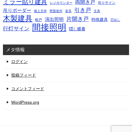
ミラー貼り建具
両開き戸
吊りサイン
レジカウンター
引き戸
吊りボーダー
堀上天井
壁面造作
姿見
文具
木製建具
片開き戸
演出照明
特殊建具
框戸
芯出し
間接照明
行灯サイン
隠し蝶番
メタ情報
ログイン
投稿フィード
コメントフィード
WordPress.org