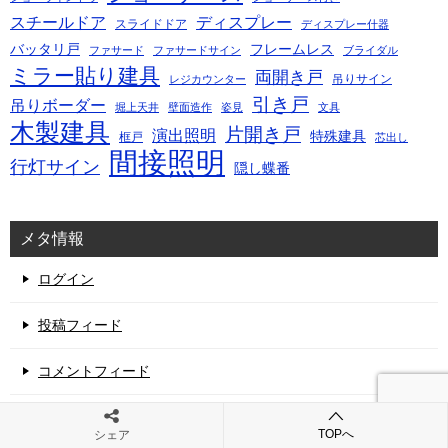
スチールドア
ディスプレー
スライドドア
ディスプレー什器
バッタリ戸
フレームレス
ファサード
ファサードサイン
ブライダル
ミラー貼り建具
両開き戸
吊りサイン
レジカウンター
引き戸
吊りボーダー
堀上天井
壁面造作
姿見
文具
木製建具
片開き戸
演出照明
特殊建具
框戸
芯出し
間接照明
行灯サイン
隠し蝶番
メタ情報
ログイン
投稿フィード
コメントフィード
WordPress.org
TOPへ
シェア