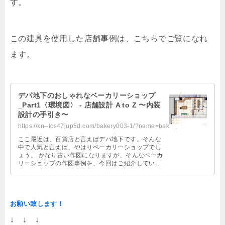
す。
この建具を使用した店舗事例は、こちらでご覧になれ
ます。
デパ地下のおしゃれなベーカリーショップ
_Part1〈環境図〉 - 店舗設計 A to Z 〜内装
設計の手引き〜
https://xn--lcs47jup5d.com/bakery003-1/?name=bakery003-1
ここ最近は、百貨店と言えばデパ地下です。そんな
中で人気と言えば、やはりベーカリーショップでし
ょう。 かなり古い作図になりますが、そんなベーカ
リーショップの作図事例を、今回はご紹介していき
ます。 百貨店のテナント店で、パン …
お願い致します！
↓ ↓ ↓