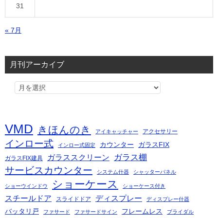
31
« 7月
月刊アーカイブ
VMD
きほんのき
アクセサリー
アイキャッチャー
インロー式
カウンター
ガラスFIX
インロー式固定
ガラス棚
ガラススクリーン
ガラスFIX建具
サービスカウンター
システム什器
シャッターパネル
ショーケース
ショーウインドウ
ショーケース付き
スチールドア
ディスプレー
スライドドア
ディスプレー什器
バッタリ戸
フレームレス
ファサード
ファサードサイン
ブライダル