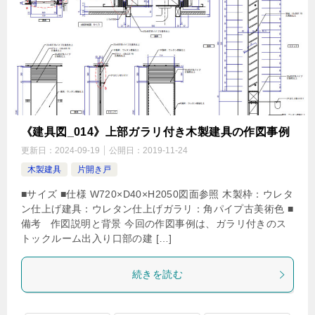
《建具図_014》上部ガラリ付き木製建具の作図事例
更新日：
2024-09-19
公開日：
2019-11-24
木製建具
片開き戸
■サイズ ■仕様 W720×D40×H2050図面参照 木製枠：ウレタ
ン仕上げ建具：ウレタン仕上げガラリ：角パイプ古美術色 ■
備考 作図説明と背景 今回の作図事例は、ガラリ付きのス
トックルーム出入り口部の建 […]
続きを読む