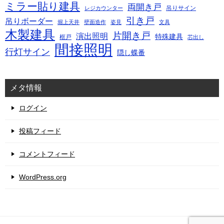
ミラー貼り建具
両開き戸
吊りサイン
レジカウンター
引き戸
吊りボーダー
堀上天井
壁面造作
姿見
文具
木製建具
片開き戸
演出照明
特殊建具
框戸
芯出し
間接照明
行灯サイン
隠し蝶番
メタ情報
ログイン
投稿フィード
コメントフィード
WordPress.org