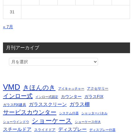
31
« 7月
月刊アーカイブ
VMD
きほんのき
アクセサリー
アイキャッチャー
インロー式
カウンター
ガラスFIX
インロー式固定
ガラス棚
ガラススクリーン
ガラスFIX建具
サービスカウンター
システム什器
シャッターパネル
ショーケース
ショーウインドウ
ショーケース付き
スチールドア
ディスプレー
スライドドア
ディスプレー什器