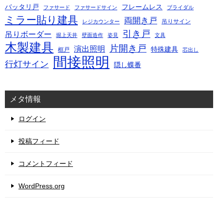
バッタリ戸
フレームレス
ファサード
ファサードサイン
ブライダル
ミラー貼り建具
両開き戸
吊りサイン
レジカウンター
引き戸
吊りボーダー
堀上天井
壁面造作
姿見
文具
木製建具
片開き戸
演出照明
特殊建具
框戸
芯出し
間接照明
行灯サイン
隠し蝶番
メタ情報
ログイン
投稿フィード
コメントフィード
WordPress.org