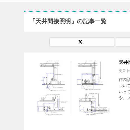
「天井間接照明」の記事一覧
天井
更新
作図
つい
いっ
や、ス