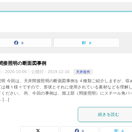
0
0
間接照明の断面図事例
日：
2020-10-05
公開日：
2019-12-16
天井造作
説明 今回は、天井間接照明の断面図事例を４種類ご紹介しますが、収
ては種々様々ですので、形状とそれに使用されている素材などを理解
てください。 尚、今回の事例は、堀上部（間接照明）にスチール角パ
 […]
続きを読む
0
0