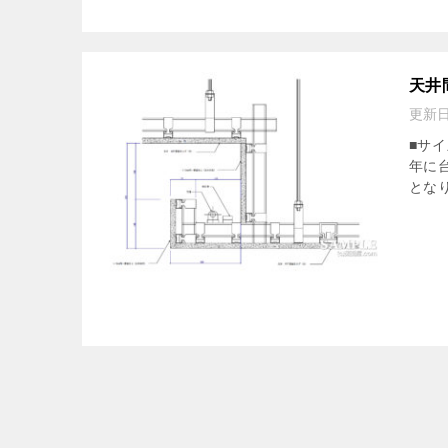
天井
更新
■サイ
年に
となり