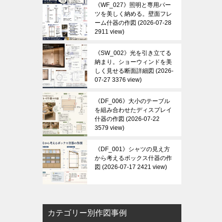
《WF_027》照明と専用パー
ツを美しく納める。壁面フレ
ーム什器の作図
2026-07-28
2911 view
《SW_002》光を引き立てる
納まり。ショーウィンドを美
しく見せる断面詳細図
2026-
07-27 3376 view
《DF_006》大小のテーブル
を組み合わせたディスプレイ
什器の作図
2026-07-22
3579 view
《DF_001》シャツの見え方
から考えるボックス什器の作
図
2026-07-17 2421 view
カテゴリー別作図事例