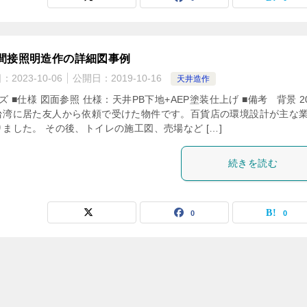
間接照明造作の詳細図事例
日：
2023-10-06
公開日：
2019-10-16
天井造作
ズ ■仕様 図面参照 仕様：天井PB下地+AEP塗装仕上げ ■備考 背景 20
台湾に居た友人から依頼で受けた物件です。百貨店の環境設計が主な
ました。 その後、トイレの施工図、売場など […]
続きを読む
0
0