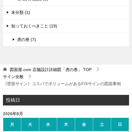
未分類 (1)
知っておくべきこと (19)
虎の巻 (7)
図面屋.com 店舗設計詳細図「虎の巻」
TOP
サイン全般
《壁面サイン》コスパでボリュームがあるFIXサインの図面事例
投稿日
2026年8月
月
火
水
木
金
土
日