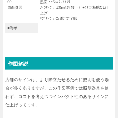
00
盤面：t5㎜ｸﾘｱｱｸﾘ
図面参照
ﾒｲﾝｻｲﾝ：t20㎜ｽﾀｲﾛﾎﾞｰﾄﾞ+ｼﾅ突板貼CL仕
上げ
ｻﾌﾞｻｲﾝ：C/S切文字貼
■備考
作図解説
店舗のサインは、より際立たせるために照明を使う場
合が多くありますが、この作図事例では照明器具を使
わず、コストを考えつつインパクト性のあるサインに
仕上げってます。