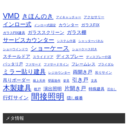
VMD
きほんのき
アクセサリー
アイキャッチャー
インロー式
カウンター
ガラスFIX
インロー式固定
ガラス棚
ガラススクリーン
ガラスFIX建具
サービスカウンター
システム什器
シャッターパネル
ショーケース
ショーウインドウ
ショーケース付き
スチールドア
ディスプレー
スライドドア
ディスプレー什器
バッタリ戸
フレームレス
ファサード
ファサードサイン
ブライダル
ミラー貼り建具
両開き戸
吊りサイン
レジカウンター
引き戸
吊りボーダー
堀上天井
壁面造作
姿見
文具
木製建具
片開き戸
演出照明
特殊建具
框戸
芯出し
間接照明
行灯サイン
隠し蝶番
メタ情報