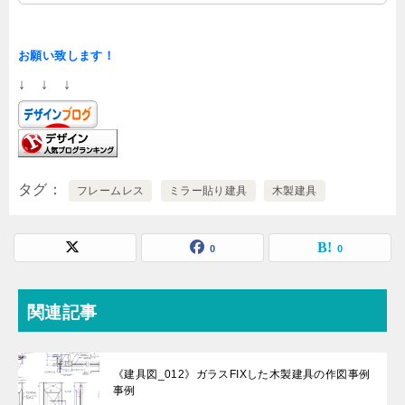
お願い致します！
↓ ↓ ↓
タグ
フレームレス
ミラー貼り建具
木製建具
0
0
関連記事
《建具図_012》ガラスFIXした木製建具の作図事例
事例