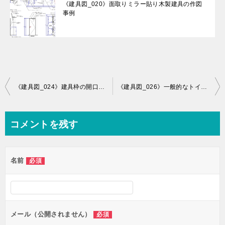
《建具図_020》面取りミラー貼り木製建具の作図
事例
投
《建具図_024》建具枠の開口補強についての作図事例
《建具図_026》一般的なトイレブースの木製建具の作図事例
稿
ナ
コメントを残す
ビ
ゲ
名前
必須
ー
シ
ョ
ン
メール（公開されません）
必須