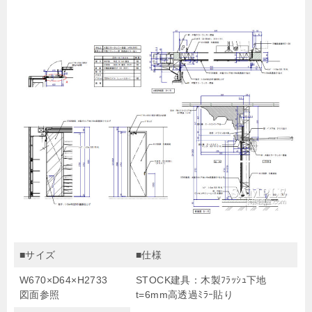
■サイズ
■仕様
W670×D64×H2733
STOCK建具：木製ﾌﾗｯｼｭ下地
図面参照
t=6mm高透過ﾐﾗｰ貼り