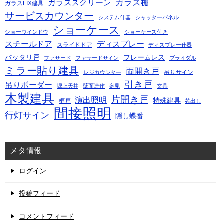
ガラス棚
ガラススクリーン
ガラスFIX建具
サービスカウンター
システム什器
シャッターパネル
ショーケース
ショーウインドウ
ショーケース付き
スチールドア
ディスプレー
スライドドア
ディスプレー什器
バッタリ戸
フレームレス
ファサード
ファサードサイン
ブライダル
ミラー貼り建具
両開き戸
吊りサイン
レジカウンター
引き戸
吊りボーダー
堀上天井
壁面造作
姿見
文具
木製建具
片開き戸
演出照明
特殊建具
框戸
芯出し
間接照明
行灯サイン
隠し蝶番
メタ情報
ログイン
投稿フィード
コメントフィード