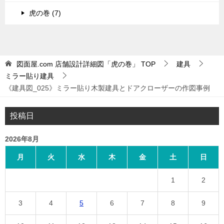
虎の巻 (7)
図面屋.com 店舗設計詳細図「虎の巻」
TOP
建具
ミラー貼り建具
《建具図_025》ミラー貼り木製建具とドアクローザーの作図事例
投稿日
2026年8月
月
火
水
木
金
土
日
1
2
3
4
5
6
7
8
9