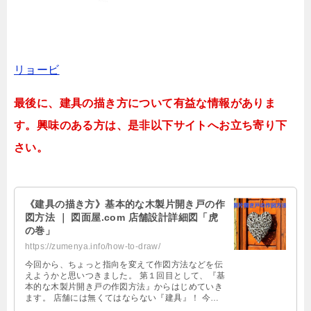
リョービ
最後に、建具の描き方について有益な情報がありま
す。興味のある方は、是非以下サイトへお立ち寄り下
さい。
《建具の描き方》基本的な木製片開き戸の作
図方法 ｜ 図面屋.com 店舗設計詳細図「虎
の巻」
https://zumenya.info/how-to-draw/
今回から、ちょっと指向を変えて作図方法などを伝
えようかと思いつきました。 第１回目として、『基
本的な木製片開き戸の作図方法』からはじめていき
ます。 店舗には無くてはならない『建具』！ 今回
は簡単な、木製の片開き戸です。 …