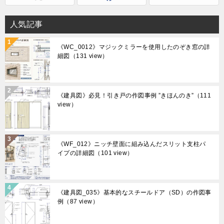
人気記事
《WC_0012》マジックミラーを使用したのぞき窓の詳
細図
（131 view）
《建具図》必見！引き戸の作図事例 ”きほんのき”
（111
view）
《WF_012》ニッチ壁面に組み込んだスリット支柱パ
イプの詳細図
（101 view）
《建具図_035》基本的なスチールドア（SD）の作図事
例
（87 view）