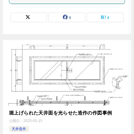
0
0
堀上げられた天井面を光らせた造作の作図事例
公開日：
2025-05-15
天井造作