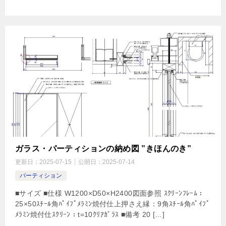
ガラス・パーティションの納め図 ”きほんのき”
更新日：
2025-07-15
公開日：
2025-07-14
パーティション
■サイズ ■仕様 W1200×D50×H2400図面参照 ｽｸﾘｰﾝﾌﾚｰﾑ：
25×50ｽﾁｰﾙ角ﾊﾟｲﾌﾟﾒﾗﾐﾝ焼付仕上押さえ縁：9角ｽﾁｰﾙ角ﾊﾟｲﾌﾟ
ﾒﾗﾐﾝ焼付仕ｽｸﾘｰﾝ：t=10ｸﾘｱｶﾞﾗｽ ■備考 20 […]