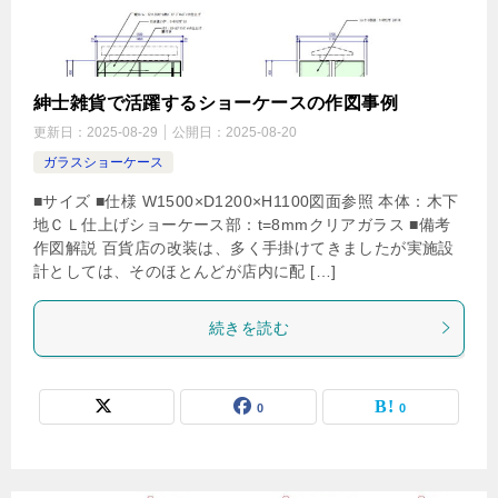
紳士雑貨で活躍するショーケースの作図事例
更新日：
2025-08-29
公開日：
2025-08-20
ガラスショーケース
■サイズ ■仕様 W1500×D1200×H1100図面参照 本体：木下
地ＣＬ仕上げショーケース部：t=8mmクリアガラス ■備考
作図解説 百貨店の改装は、多く手掛けてきましたが実施設
計としては、そのほとんどが店内に配 […]
続きを読む
0
0