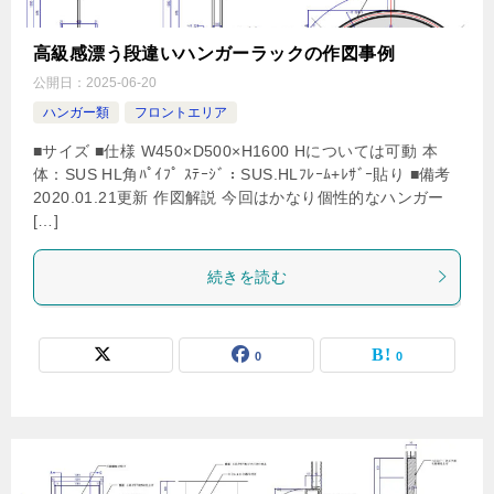
高級感漂う段違いハンガーラックの作図事例
公開日：
2025-06-20
ハンガー類
フロントエリア
■サイズ ■仕様 W450×D500×H1600 Hについては可動 本
体：SUS HL角ﾊﾟｲﾌﾟ ｽﾃｰｼﾞ：SUS.HLﾌﾚｰﾑ+ﾚｻﾞｰ貼り ■備考
2020.01.21更新 作図解説 今回はかなり個性的なハンガー
[…]
続きを読む
0
0