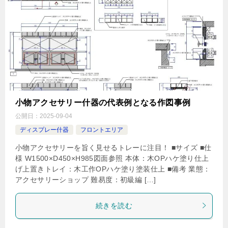
小物アクセサリー什器の代表例となる作図事例
公開日：
2025-09-04
ディスプレー什器
フロントエリア
小物アクセサリーを旨く見せるトレーに注目！ ■サイズ ■仕
様 W1500×D450×H985図面参照 本体：木OPハケ塗り仕上
げ上置きトレイ：木工作OPハケ塗り塗装仕上 ■備考 業態：
アクセサリーショップ 難易度：初級編 […]
続きを読む