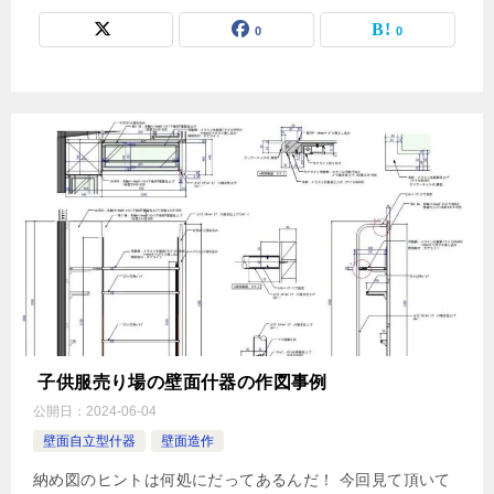
0
0
子供服売り場の壁面什器の作図事例
公開日：
2024-06-04
壁面自立型什器
壁面造作
納め図のヒントは何処にだってあるんだ！ 今回見て頂いて