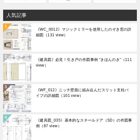
人気記事
《WC_0012》マジックミラーを使用したのぞき窓の詳
細図
（131 view）
《建具図》必見！引き戸の作図事例 ”きほんのき”
（111
view）
《WF_012》ニッチ壁面に組み込んだスリット支柱パ
イプの詳細図
（101 view）
《建具図_035》基本的なスチールドア（SD）の作図事
例
（87 view）