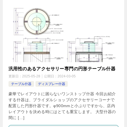
汎用性のあるアクセサリー専門の円形テーブル什器
更新日：
2025-05-28
公開日：
2024-03-05
テーブル什器
ディスプレー什器
豪華でレイアウトに困らないワンストップ什器 今回お紹介
する什器は、ブライダルショップのアクセサリーコーナで
配置した円形什器です。φ900mmと小ぶりですから、店内
レイアウトを決める時にはとても重宝します。 大型什器の
間に […]