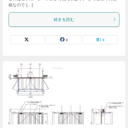
統なので […]
続きを読む
0
0