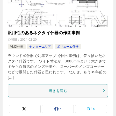
汎用性のあるネクタイ什器の作図事例
公開日：
2024-02-20
VMD什器
センターエリア
ボリューム什器
ラウンド式什器で効率アップ 今回の事例は、昔々描いたネ
クタイ什器です。 ワイド寸法が、3000mmという大きさで
すから百貨店のメンズ平場や、スーパーのメンズコーナー
などで展開した什器と思われます。 なんせ、もう35年前の
[…]
続きを読む
0
0